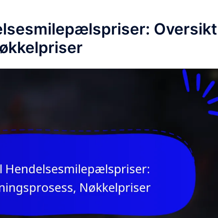
lsesmilepælspriser: Oversikt
økkelpriser