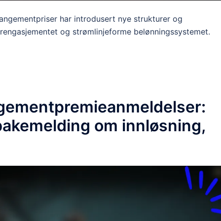
angementpriser har introdusert nye strukturer og
lerengasjementet og strømlinjeforme belønningssystemet.
ngementpremieanmeldelser:
lbakemelding om innløsning,