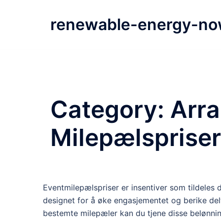
Skip
to
renewable-energy-no
content
Category:
Arr
Milepælspriser
Eventmilepælspriser er insentiver som tildeles 
designet for å øke engasjementet og berike del
bestemte milepæler kan du tjene disse belønning