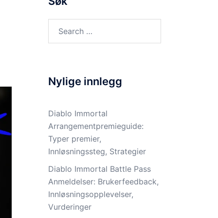
Søk
Search
for:
Nylige innlegg
Diablo Immortal
Arrangementpremieguide:
Typer premier,
Innløsningssteg, Strategier
Diablo Immortal Battle Pass
Anmeldelser: Brukerfeedback,
Innløsningsopplevelser,
Vurderinger