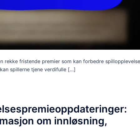
en rekke fristende premier som kan forbedre spillopplevels
an spillerne tjene verdifulle […]
elsespremieoppdateringer:
rmasjon om innløsning,