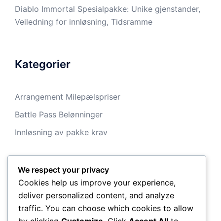
Diablo Immortal Spesialpakke: Unike gjenstander,
Veiledning for innløsning, Tidsramme
Kategorier
Arrangement Milepælspriser
Battle Pass Belønninger
Innløsning av pakke krav
We respect your privacy
Arkiv
Cookies help us improve your experience,
deliver personalized content, and analyze
March 2026
traffic. You can choose which cookies to allow
by clicking
Customize
. Click
Accept All
to