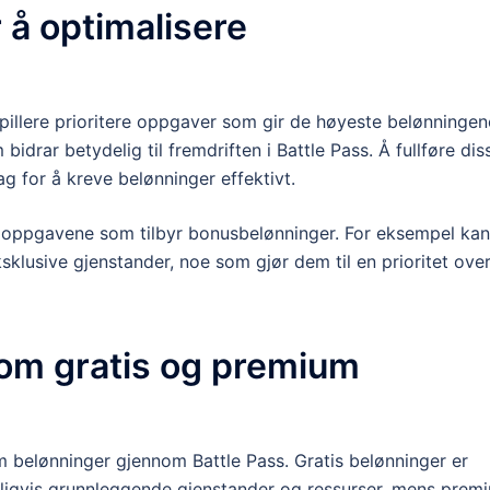
r å optimalisere
pillere prioritere oppgaver som gir de høyeste belønningen
drar betydelig til fremdriften i Battle Pass. Å fullføre dis
ag for å kreve belønninger effektivt.
 oppgavene som tilbyr bonusbelønninger. For eksempel kan
ksklusive gjenstander, noe som gjør dem til en prioritet ove
lom gratis og premium
m belønninger gjennom Battle Pass. Gratis belønninger er
 vanligvis grunnleggende gjenstander og ressurser, mens prem