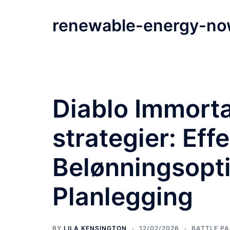
Skip
to
renewable-energy-no
content
Diablo Immorta
strategier: Eff
Belønningsopti
Planlegging
BY
LILA KENSINGTON
12/02/2026
BATTLE P